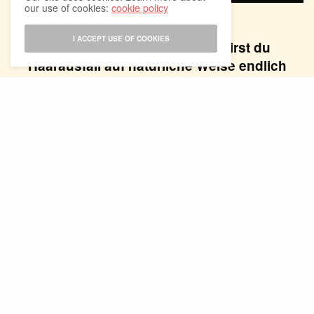
our use of cookies:
cookie policy
HAIRCARE
I ACCEPT USE OF COOKIES
Mit diesem einfachen Trick wirst du
Haarausfall auf natürliche Weise endlich
los
BY
ANITA
MAI 3, 2023
5 MINS READ
0 SHARES
Unreinheiten – Wie du Mitesser und
unreine Haut vorbeugen kannst
MÄRZ 10, 2023
2 MINS READ
0 SHARES
Erste Falten – Wie du dem natürlichen
Alterungsprozess entgegenwirken
kannst