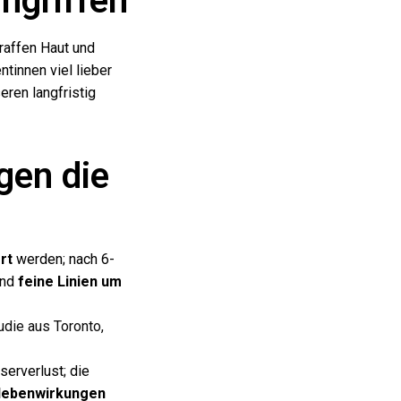
ngriffen
raffen Haut und
ntinnen viel lieber
ren langfristig
gen die
rt
werden; nach 6-
nd
feine Linien um
udie aus Toronto,
erverlust; die
Nebenwirkungen