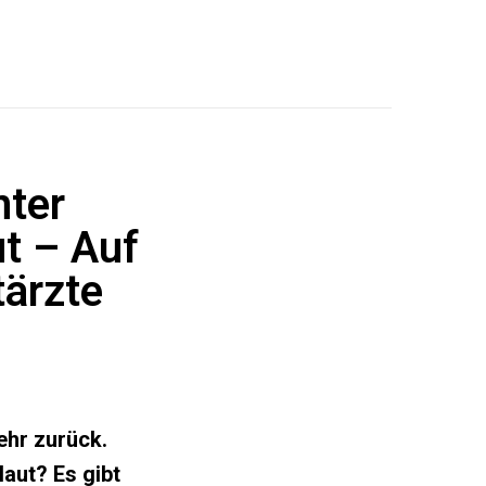
nter
t – Auf
ärzte
ehr zurück.
aut? Es gibt