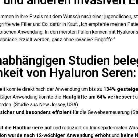
 und anderen invasiven Ei
ommen in ihre Praxis mit dem Wunsch nach einer jugendlichen, st
iffe wie Filler und Co. dafür in Kauf. „Ich empfehle meinen Patie
pischen Anwendung. In den meisten Fällen können mit Hyaluronse
ebnisse erzielt werden, ganz ohne invasive Eingriffe.“
nabhängigen Studien bele
keit von Hyaluron Seren:
eit konnte direkt nach der Anwendung um bis zu
134% gesteige
äßiger Anwendung konnte die
Hautglätte um 64% verbessert
u
rden (
Studie aus New Jersey, USA
)
sicher und besonders effizient
für die Gewebeerneuerung (
St
ut die Hautbarriere auf
und reduziert so transepidermalen Wass
ion wurde nach 12-wöchiger Anwendung erhöht
und
keine 