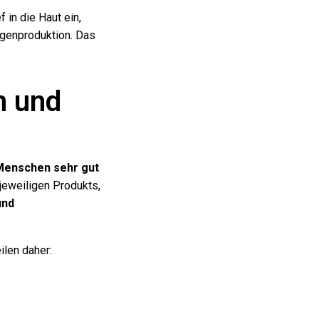
 in die Haut ein,
agenproduktion. Das
n und
n
Menschen sehr gut
jeweiligen Produkts,
und
ilen daher: