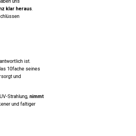
 haben uns
nz klar heraus
.
Schlüssen
ntwortlich ist.
, das 10fache seines
rsorgt und
 UV-Strahlung,
nimmt
kener und faltiger