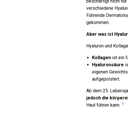
beschäftigt nicht nur
verschiedene Hyalur
Führende Dermatolog
gekommen.
A
ber was ist Hyalu
Hyaluron und Kollage
Kollagen
ist ein 
Hyaluronsäure
is
eigenen Gewichts 
aufgepolstert.
Ab dem 25. Lebensja
jedoch die körpere
1
Haut führen kann.