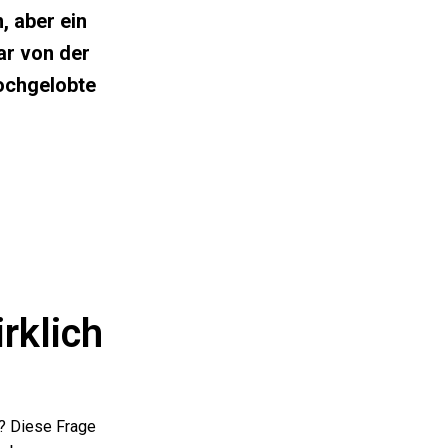
 aber ein
ar von der
hochgelobte
!
rklich
d? Diese Frage