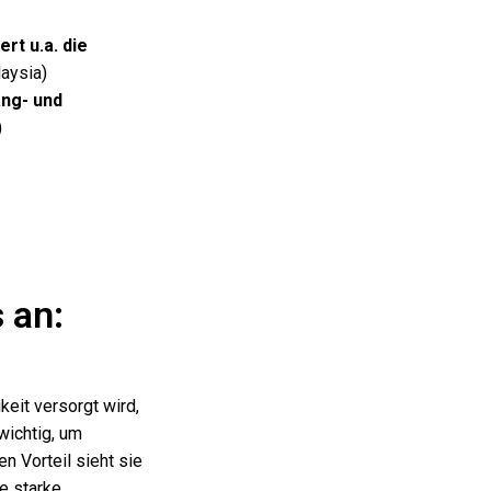
ert u.a. die
laysia
)
ang- und
)
 an:
keit versorgt wird,
wichtig, um
n Vorteil sieht sie
ne starke