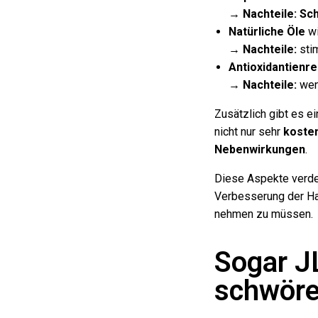
→
Nachteile: S
Natürliche Öle
wi
→
Nachteile:
stim
Antioxidantienr
→
Nachteile:
wen
Zusätzlich gibt es e
nicht nur sehr
kosten
Nebenwirkungen
.
Diese Aspekte verde
Verbesserung der Hau
nehmen zu müssen.
Sogar J
schwöre