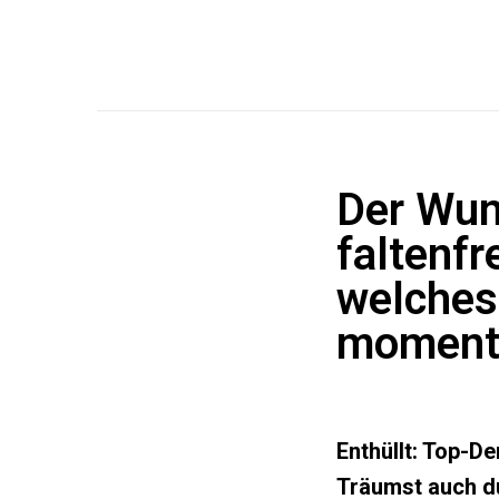
Der Wund
faltenf
welches
moment
Enthüllt: Top-D
Träumst auch du