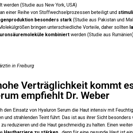
lt werden (
Studie aus New York, USA
)
 an einer Reihe von Stoffwechselprozessen beteiligt und
stimuli
agenproduktion besonders stark
(
Studie aus Pakistan und Ma
Molekülgrößen bringen unterschiedliche Vorteile, daher sollten
l
luronsäuremoleküle kombiniert
werden (
Studie aus Rumänien
ärztin in Freiburg
hohe Verträglichkeit kommt es
rum empfiehlt Dr. Weber
ch den Einsatz von Hyaluron Serum die Haut intensiv mit Feuchtig
n und strahlenden Teint führt. Das ist aus ihrer Sicht besonders 
 zu reduzieren und die Haut geschmeidig zu halten. Einen weitere
ie
Hautbarriere zu stärken
, „denn für eine gesunde Haut ist ei