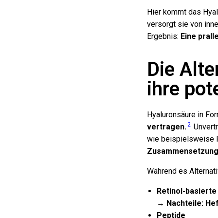
Hier kommt das Hyalu
versorgt sie von inn
Ergebnis:
Eine prall
Die Alt
ihre po
Hyaluronsäure in For
2
vertragen.
Unvertr
wie beispielsweise P
Zusammensetzung 
Während es Alternati
Retinol-basiert
→
Nachteile: H
e
Peptide