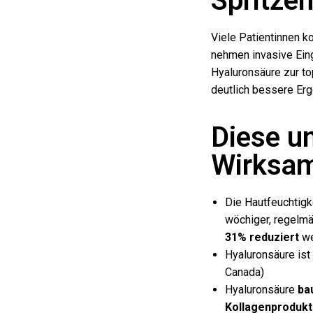
Spritzen
Viele Patientinnen k
nehmen invasive Eingr
Hyaluronsäure zur to
deutlich bessere Erg
Diese u
Wirksam
Die Hautfeuchtigk
wöchiger, regelm
31% reduziert
we
Hyaluronsäure ist
Canada
)
Hyaluronsäure
ba
Kollagenprodukt